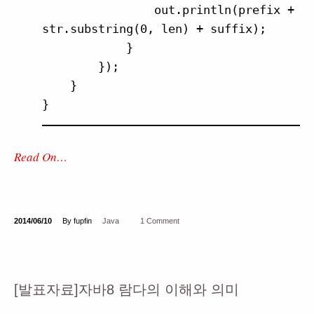
                out.println(prefix + 
str.substring(0, len) + suffix);

            }

        });

    }

Read On…
2014/06/10
By fupfin
Java
1 Comment
[발표자료]자바8 람다의 이해와 의미